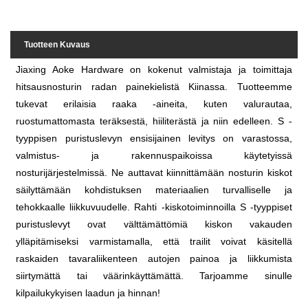
Tuotteen Kuvaus
Jiaxing Aoke Hardware on kokenut valmistaja ja toimittaja
hitsausnosturin radan painekielistä Kiinassa. Tuotteemme
tukevat erilaisia raaka -aineita, kuten valurautaa,
ruostumattomasta teräksestä, hiiliterästä ja niin edelleen. S -
tyyppisen puristuslevyn ensisijainen levitys on varastossa,
valmistus- ja rakennuspaikoissa käytetyissä
nosturijärjestelmissä. Ne auttavat kiinnittämään nosturin kiskot
säilyttämään kohdistuksen materiaalien turvalliselle ja
tehokkaalle liikkuvuudelle. Rahti -kiskotoiminnoilla S -tyyppiset
puristuslevyt ovat välttämättömiä kiskon vakauden
ylläpitämiseksi varmistamalla, että trailit voivat käsitellä
raskaiden tavaraliikenteen autojen painoa ja liikkumista
siirtymättä tai väärinkäyttämättä. Tarjoamme sinulle
kilpailukykyisen laadun ja hinnan!