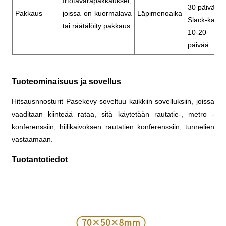
Irtotavarapakkaukset,
30 päivää
Pakkaus
joissa on kuormalava
Läpimenoaika
Slack-kausi
tai räätälöity pakkaus
10-20
päivää
Tuoteominaisuus ja sovellus
Hitsausnnosturit Pasekevy soveltuu kaikkiin sovelluksiin, joissa
vaaditaan kiinteää rataa, sitä käytetään rautatie-, metro -
konferenssiin, hiilikaivoksen rautatien konferenssiin, tunnelien
vastaamaan.
Tuotantotiedot