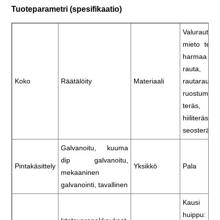
Tuoteparametri (spesifikaatio)
Valurauta,
mieto teräs
harmaa
rauta,
Koko
Räätälöity
Materiaali
rautarauta,
ruostumato
teräs,
hiiliteräs,
seosteräs
Galvanoitu, kuuma
dip galvanoitu,
Pintakäsittely
Yksikkö
Pala
mekaaninen
galvanointi, tavallinen
Kausi
huippu: 20