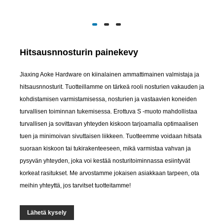
Hitsausnnosturin painekevy
Jiaxing Aoke Hardware on kiinalainen ammattimainen valmistaja ja
hitsausnnosturit. Tuotteillamme on tärkeä rooli nosturien vakauden ja
kohdistamisen varmistamisessa, nosturien ja vastaavien koneiden
turvallisen toiminnan tukemisessa. Erottuva S -muoto mahdollistaa
turvallisen ja sovittavan yhteyden kiskoon tarjoamalla optimaalisen
tuen ja minimoivan sivuttaisen liikkeen. Tuotteemme voidaan hitsata
suoraan kiskoon tai tukirakenteeseen, mikä varmistaa vahvan ja
pysyvän yhteyden, joka voi kestää nosturitoiminnassa esiintyvät
korkeat rasitukset. Me arvostamme jokaisen asiakkaan tarpeen, ota
meihin yhteyttä, jos tarvitset tuotteitamme!
Lähetä kysely