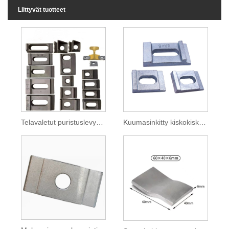
Liittyvät tuotteet
Telavaletut puristuslevykiskoliittimet
Kuumasinkitty kiskokiskon puristuslevypuristin