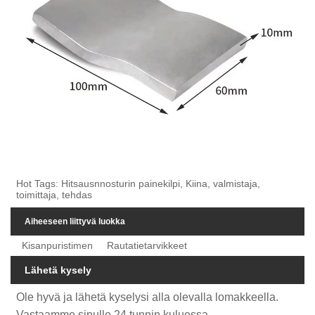
Hot Tags: Hitsausnnosturin painekilpi, Kiina, valmistaja,
toimittaja, tehdas
Aiheeseen liittyvä luokka
Kisanpuristimen
Rautatietarvikkeet
Lähetä kysely
Ole hyvä ja lähetä kyselysi alla olevalla lomakkeella.
Vastaamme sinulle 24 tunnin kuluessa.