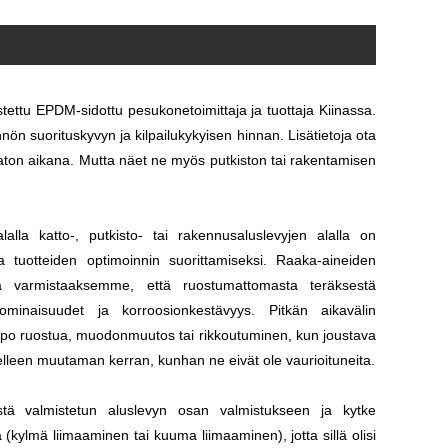
stettu EPDM-sidottu pesukonetoimittaja ja tuottaja Kiinassa.
n suorituskyvyn ja kilpailukykyisen hinnan. Lisätietoja ota
 katon aikana. Mutta näet ne myös putkiston tai rakentamisen
la katto-, putkisto- tai rakennusaluslevyjen alalla on
 tuotteiden optimoinnin suorittamiseksi. Raaka-aineiden
eja varmistaaksemme, että ruostumattomasta teräksestä
ominaisuudet ja korroosionkestävyys. Pitkän aikavälin
lppo ruostua, muodonmuutos tai rikkoutuminen, kun joustava
delleen muutaman kerran, kunhan ne eivät ole vaurioituneita.
stä valmistetun aluslevyn osan valmistukseen ja kytke
ylmä liimaaminen tai kuuma liimaaminen), jotta sillä olisi