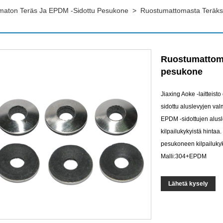
maton Teräs Ja EPDM -sidottu Pesukone
>
Ruostumattomasta Teräks
Ruostumattoma
pesukone
Jiaxing Aoke -laitteis
sidottu aluslevyjen va
EPDM -sidottujen alusle
kilpailukykyistä hintaa
pesukoneen kilpailuky
Malli:304+EPDM
Lähetä kysely