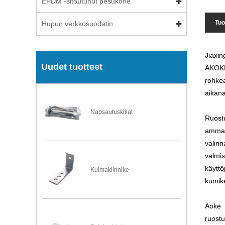
EPDM -sitoutunut pesukone
Tuo
Hupun verkkosuodatin
Jiaxin
Uudet tuotteet
AKOKE:
rohkea
aikana
Napsautuskiilat
Ruost
ammat
valin
valmi
käyttö
Kulmakiinnike
kumike
Aoke 
ruostu