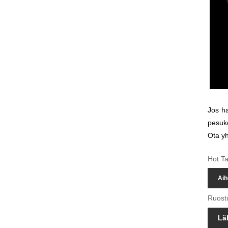
Jos ha
pesuk
Ota yh
Hot Ta
Aih
Ruost
Lä