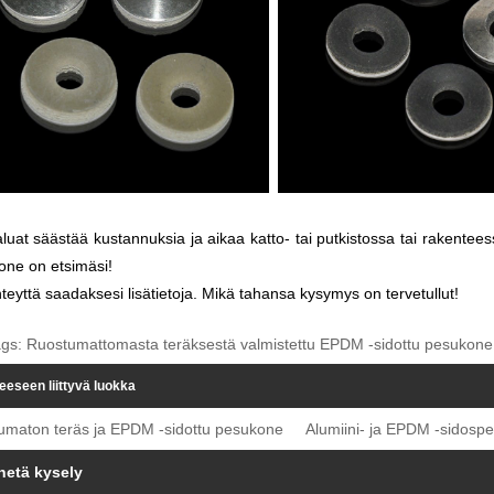
luat säästää kustannuksia ja aikaa katto- tai putkistossa tai rakente
one on etsimäsi!
teyttä saadaksesi lisätietoja. Mikä tahansa kysymys on tervetullut!
gs: Ruostumattomasta teräksestä valmistettu EPDM -sidottu pesukone, K
eeseen liittyvä luokka
umaton teräs ja EPDM -sidottu pesukone
Alumiini- ja EPDM -sidosp
hetä kysely