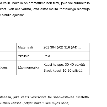
ä välin. Aokella on ammattimainen tiimi, joka voi suunnitella
set. Voit olla varma, että ostat meiltä räätälöityjä sidottuja
sinulle ajoissa!
Materiaali
201 304 (A2) 316 (A4) ...
Yksikkö
Pala
Kausi huippu: 30-40 päivää
akkaus
Läpimenoaika
Slack-kausi: 10-30 päivää
essa, joka vaatii vesitiiviistä tai säänkestävää tiivistettä.
pulttien kanssa (tietysti Aoke tukee myös näitä)