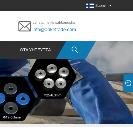
Suomi
Lähetä meille sähköpostia
info@aoketrade.com
OTA YHTEYTTÄ