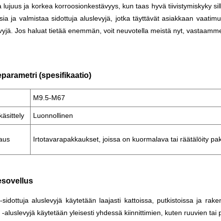
 lujuus ja korkea korroosionkestävyys, kun taas hyvä tiivistymiskyky sill
ksia ja valmistaa sidottuja aluslevyjä, jotka täyttävät asiakkaan vaatimuk
vyjä. Jos haluat tietää enemmän, voit neuvotella meistä nyt, vastaamme 
parametri (spesifikaatio)
M9.5-M67
käsittely
Luonnollinen
aus
Irtotavarapakkaukset, joissa on kuormalava tai räätälöity p
esovellus
idottuja aluslevyjä käytetään laajasti kattoissa, putkistoissa ja rakente
aluslevyjä käytetään yleisesti yhdessä kiinnittimien, kuten ruuvien tai 