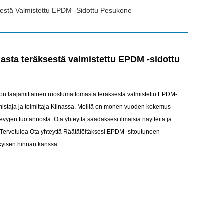
estä Valmistettu EPDM -sidottu Pesukone
sta teräksestä valmistettu EPDM -sidottu
to on laajamittainen ruostumattomasta teräksestä valmistettu EPDM-
lmistaja ja toimittaja Kiinassa. Meillä on monen vuoden kokemus
vyjen tuotannosta. Ota yhteyttä saadaksesi ilmaisia ​​näytteitä ja
. Tervetuloa Ota yhteyttä Räätälöitäksesi EPDM -sitoutuneen
kyisen hinnan kanssa.