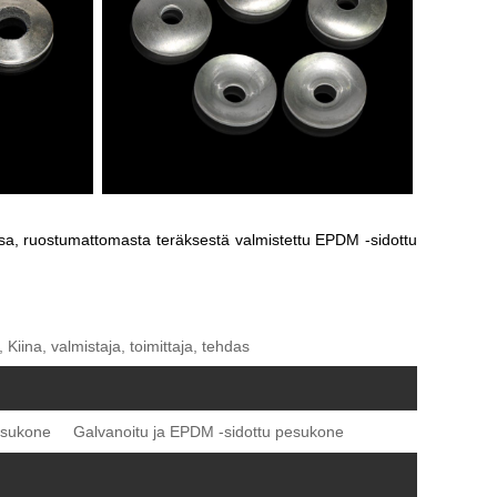
essa, ruostumattomasta teräksestä valmistettu EPDM -sidottu
iina, valmistaja, toimittaja, tehdas
esukone
Galvanoitu ja EPDM -sidottu pesukone