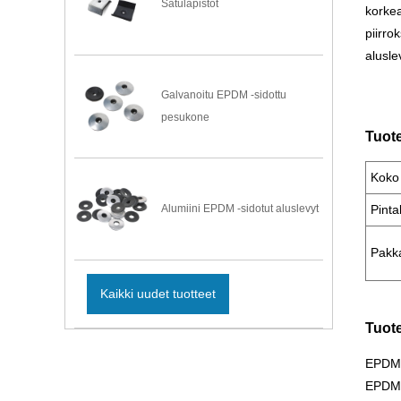
Satulapistot
korkea
piirro
alusle
Galvanoitu EPDM -sidottu
pesukone
Tuote
Koko
Alumiini EPDM -sidotut aluslevyt
Pinta
Pakk
Kaikki uudet tuotteet
Tuot
EPDM-s
EPDM -