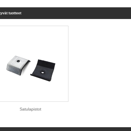
ttyvät tuotteet
Satulapistot