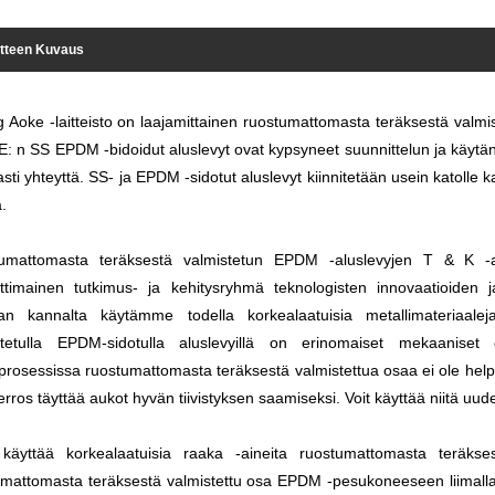
tteen Kuvaus
g Aoke -laitteisto on laajamittainen ruostumattomasta teräksestä valmi
 n SS EPDM -bidoidut aluslevyt ovat kypsyneet suunnittelun ja käytännö
sti yhteyttä. SS- ja EPDM -sidotut aluslevyt kiinnitetään usein katolle
.
umattomasta teräksestä valmistetun EPDM -aluslevyjen T & K -alal
timainen tutkimus- ja kehitysryhmä teknologisten innovaatioiden ja
nan kannalta käytämme todella korkealaatuisia metallimateriaal
stetulla EPDM-sidotulla aluslevyillä on erinomaiset mekaaniset 
prosessissa ruostumattomasta teräksestä valmistettua osaa ei ole he
rros täyttää aukot hyvän tiivistyksen saamiseksi. Voit käyttää niitä uu
käyttää korkealaatuisia raaka -aineita ruostumattomasta teräkse
mattomasta teräksestä valmistettu osa EPDM -pesukoneeseen liimalla (k