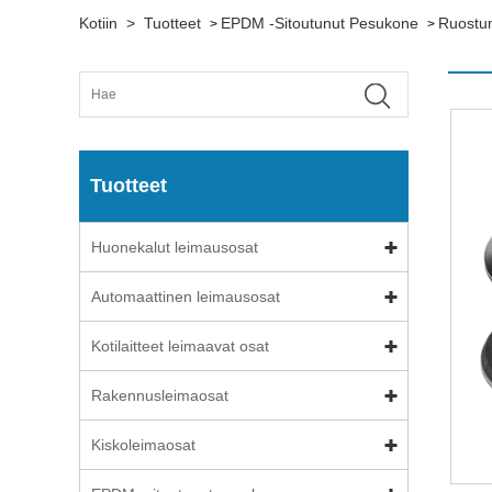
Kotiin
>
Tuotteet
EPDM -sitoutunut Pesukone
Ruostu
>
>
Tuotteet
Huonekalut leimausosat
Automaattinen leimausosat
Kotilaitteet leimaavat osat
Rakennusleimaosat
Kiskoleimaosat