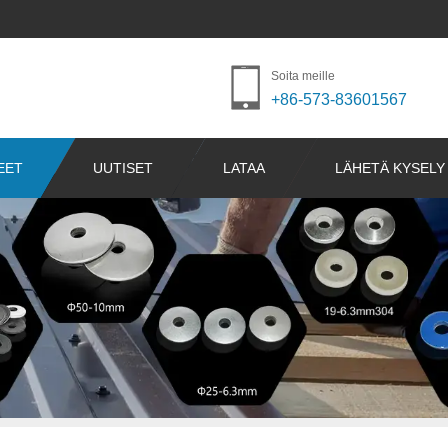
Soita meille
+86-573-83601567
EET
UUTISET
LATAA
LÄHETÄ KYSELY