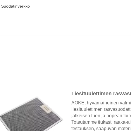
en Suodatinverkko
Liesituulettimen rasvas
AOKE, hyvämaineinen valmist
liesituulettimen rasvasuoda
jälkeisen tuen ja nopean toi
Toteutamme tiukasti raaka-ai
testauksen, saapuvan materia