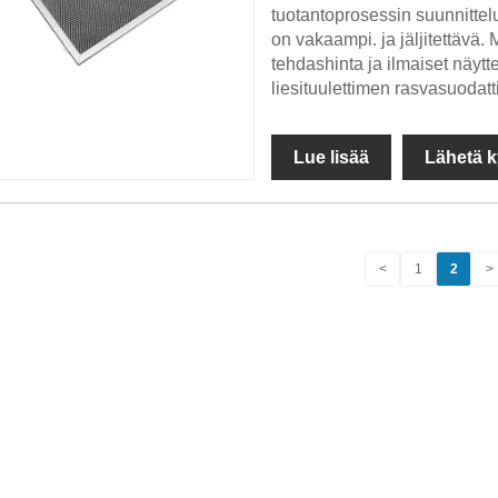
tuotantoprosessin suunnittel
on vakaampi. ja jäljitettävä. 
tehdashinta ja ilmaiset näytt
liesituulettimen rasvasuodatt
Lue lisää
Lähetä k
<
1
2
>