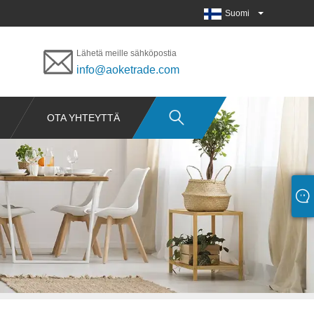
Suomi
Lähetä meille sähköpostia
info@aoketrade.com
OTA YHTEYTTÄ