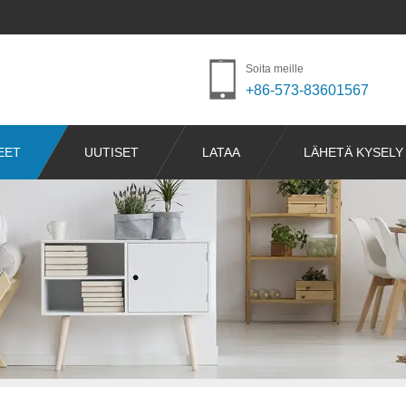
Soita meille
+86-573-83601567
EET
UUTISET
LATAA
LÄHETÄ KYSELY