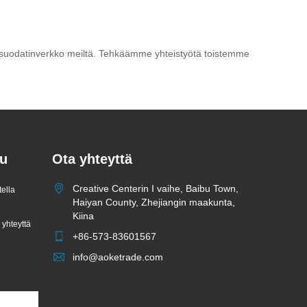
en suodatinverkko meiltä. Tehkäämme yhteistyötä toistemme
lu
Ota yhteyttä
Creative Centerin I vaihe, Baibu Town,
tella
Haiyan County, Zhejiangin maakunta,
Kiina
 yhteyttä
+86-573-83601567
info@aoketrade.com