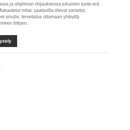
ussa ja ohjelman ohjauksessa jokainen tuote-erä
Mukautetut mitat, saatavilla olevat varastot,
eet sinulle, tervetuloa ottamaan yhteyttä
imeen liittyen.
ysely