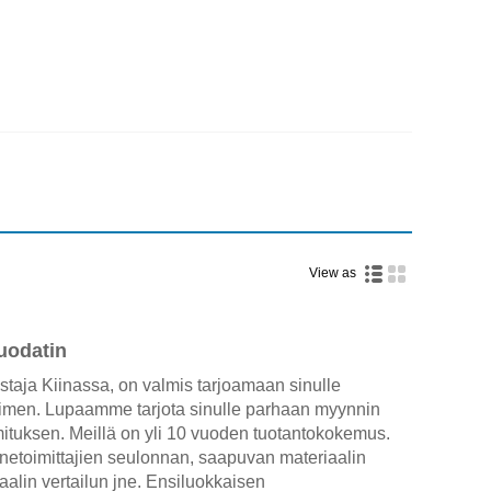
View as
uodatin
aja Kiinassa, on valmis tarjoamaan sinulle
ttimen. Lupaamme tarjota sinulle parhaan myynnin
mituksen. Meillä on yli 10 vuoden tuotantokokemus.
netoimittajien seulonnan, saapuvan materiaalin
alin vertailun jne. Ensiluokkaisen