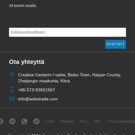
24 tunnin sisällä.
Ota yhteyttä
Creative Centerin I vaihe, Baibu Town, Haiyan County,
Zhejiangin maakunta, Kiina
+86-573-83601567
info@aoketrade.com
Links
Sitemap
RSS
XML
Tietosuojakäytän