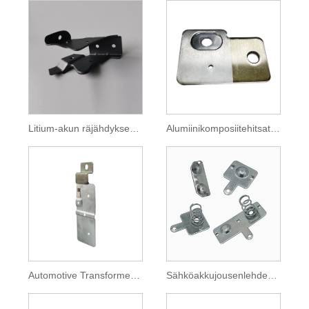
Litium-akun räjähdyksenkestävä arkki
Alumiinikomposiitehitsatut leimausosat
Automotive Transformer Alumiin -väylän liitin
Sähköakkujousenlehden levy