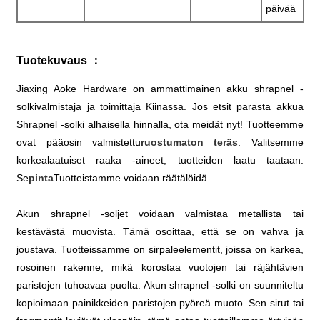
päivää
Tuotekuvaus ：
Jiaxing Aoke Hardware on ammattimainen akku shrapnel -
solkivalmistaja ja toimittaja Kiinassa. Jos etsit parasta akkua
Shrapnel -solki alhaisella hinnalla, ota meidät nyt! Tuotteemme
ovat pääosin valmistettu
ruostumaton teräs
. Valitsemme
korkealaatuiset raaka -aineet, tuotteiden laatu taataan.
Se
pinta
Tuotteistamme voidaan räätälöidä.
Akun shrapnel -soljet voidaan valmistaa metallista tai
kestävästä muovista. Tämä osoittaa, että se on vahva ja
joustava. Tuotteissamme on sirpaleelementit, joissa on karkea,
rosoinen rakenne, mikä korostaa vuotojen tai räjähtävien
paristojen tuhoavaa puolta. Akun shrapnel -solki on suunniteltu
kopioimaan painikkeiden paristojen pyöreä muoto. Sen sirut tai