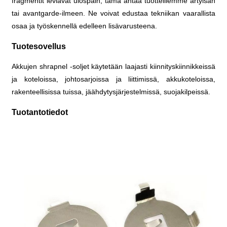
fragmentit leviävät ulospäin, tämä antaa tuotteillemme ärtyisän
tai avantgarde-ilmeen. Ne voivat edustaa tekniikan vaarallista
osaa ja työskennellä edelleen lisävarusteena.
Tuotesovellus
Akkujen shrapnel -soljet käytetään laajasti kiinnityskiinnikkeissä
ja koteloissa, johtosarjoissa ja liittimissä, akkukoteloissa,
rakenteellisissa tuissa, jäähdytysjärjestelmissä, suojakilpeissä.
Tuotantotiedot