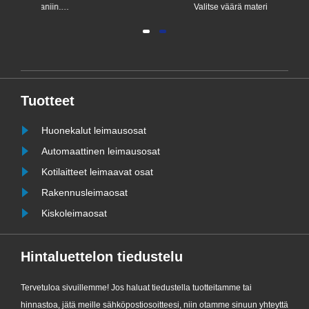
Valitse väärä materiaali, ja jopa
toimitus
ä,
vahvin kiinnike rikkoutuu; Valitse
Erikoistu
e,
väärä lämpökäsittely, ja jopa
jolla on
korkeimmalle arvostettu kiinnike on
tehtäväm
vain väärä väite; Valitse väärä
yhteyspis
pintakäsittely, niin paraskin ruuvi
Tuotteet
ruostuu ja tulee käyttökelvottomaksi.
Huonekalut leimausosat
Automaattinen leimausosat
Kotilaitteet leimaavat osat
Rakennusleimaosat
Kiskoleimaosat
Hintaluettelon tiedustelu
Tervetuloa sivuillemme! Jos haluat tiedustella tuotteitamme tai
hinnastoa, jätä meille sähköpostiosoitteesi, niin otamme sinuun yhteyttä