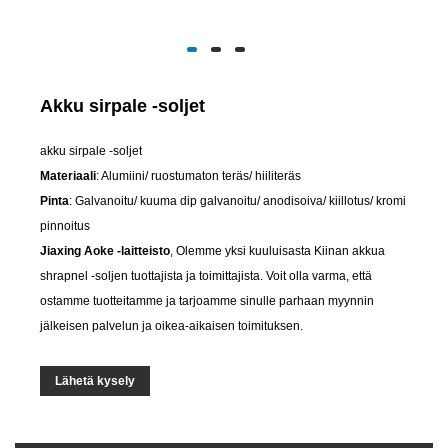
Akku sirpale -soljet
akku sirpale -soljet
Materiaali
: Alumiini/ ruostumaton teräs/ hiiliteräs
Pinta
: Galvanoitu/ kuuma dip galvanoitu/ anodisoiva/ kiillotus/ kromi
pinnoitus
Jiaxing Aoke -laitteisto
, Olemme yksi kuuluisasta Kiinan akkua
shrapnel -soljen tuottajista ja toimittajista. Voit olla varma, että
ostamme tuotteitamme ja tarjoamme sinulle parhaan myynnin
jälkeisen palvelun ja oikea-aikaisen toimituksen.
Lähetä kysely