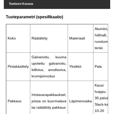
Tuotteen Kuvaus
Tuoteparametri (spesifikaatio)
Alumiini,
hiilihalli,
Koko
Räätälöity
Materiaali
ruostumato
teräs
Galvanoitu, kuuma
upotettu galvanoitu,
Pintakäsittely
Yksikkö
Pala
kiillotus, anodisoiva,
kromipinnoitus
Kausi
huippu: 20
Irtotavarapakkaukset,
30 päivää
Pakkaus
joissa on kuormalava
Läpimenoaika
Slack-kausi
tai räätälöity pakkaus
10-20